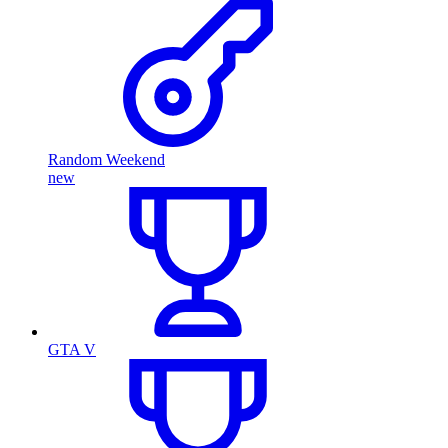
Random Weekend
new
GTA V