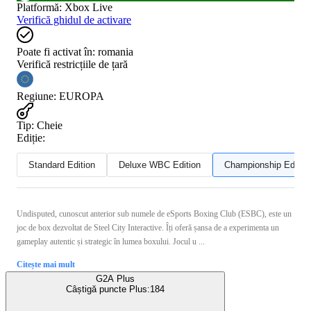
Platformă
:
Xbox Live
Verifică ghidul de activare
Poate fi activat în:
romania
Verifică restricțiile de țară
Regiune
:
EUROPA
Tip
:
Cheie
Ediție:
Standard Edition
Deluxe WBC Edition
Championship Editio
Undisputed, cunoscut anterior sub numele de eSports Boxing Club (ESBC), este un
joc de box dezvoltat de Steel City Interactive. Îți oferă șansa de a experimenta un
gameplay autentic și strategic în lumea boxului. Jocul u ...
Citește mai mult
G2A Plus
Câștigă puncte Plus:
184