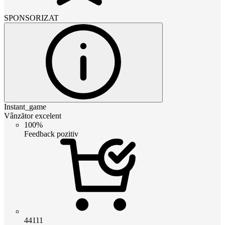
SPONSORIZAT
Instant_game
Vânzător excelent
100%
Feedback pozitiv
44111