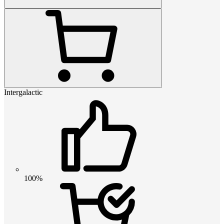
Intergalactic
100%