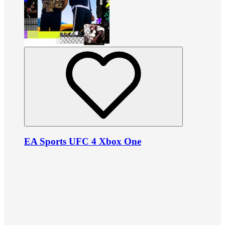
EA Sports UFC 4 Xbox One