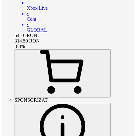
Xbox Live
•
Cont
•
GLOBAL
54.16
RON
314.50
RON
-
83
%
SPONSORIZAT