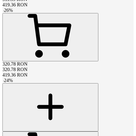
419.36
RON
-
26
%
320.78
RON
320.78
RON
419.36
RON
-
24
%