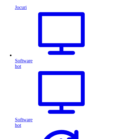
Jocuri
Software
hot
Software
hot