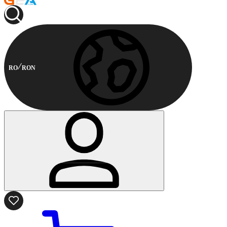
RO
RON