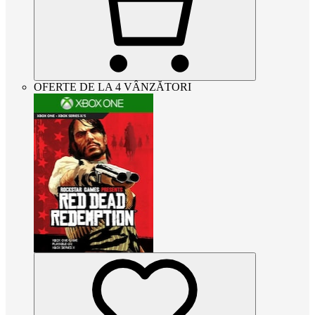
OFERTE DE LA 4 VÂNZĂTORI