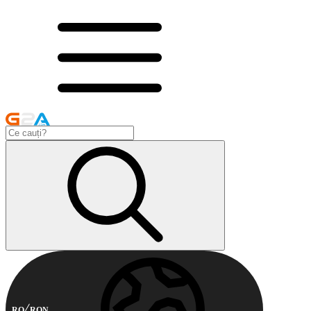
RO
RON