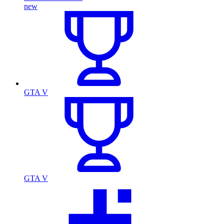
new
GTA V
GTA V