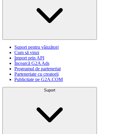
Suport pentru vânzători
Cum să vinzi
Import prin API
Încearcă G2A Ads
Programul de parteneriat
Parteneriate cu creatorii
Publicitate pe G2A.COM
Suport