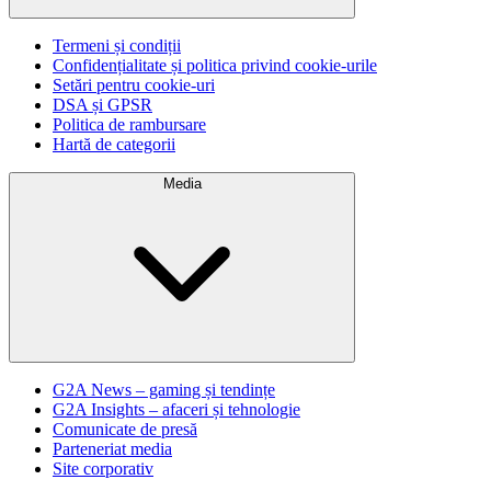
Termeni și condiții
Confidențialitate și politica privind cookie-urile
Setări pentru cookie-uri
DSA și GPSR
Politica de rambursare
Hartă de categorii
Media
G2A News – gaming și tendințe
G2A Insights – afaceri și tehnologie
Comunicate de presă
Parteneriat media
Site corporativ