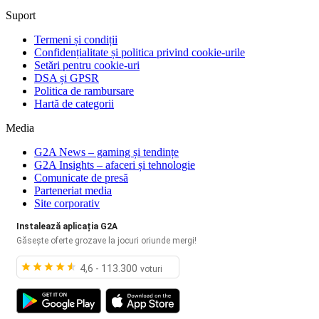
Suport
Termeni și condiții
Confidențialitate și politica privind cookie-urile
Setări pentru cookie-uri
DSA și GPSR
Politica de rambursare
Hartă de categorii
Media
G2A News – gaming și tendințe
G2A Insights – afaceri și tehnologie
Comunicate de presă
Parteneriat media
Site corporativ
Instalează aplicația G2A
Găsește oferte grozave la jocuri oriunde mergi!
4,6 - 113.300
voturi