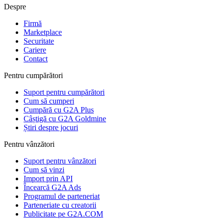
Despre
Firmă
Marketplace
Securitate
Cariere
Contact
Pentru cumpărători
Suport pentru cumpărători
Cum să cumperi
Cumpără cu G2A Plus
Câștigă cu G2A Goldmine
Știri despre jocuri
Pentru vânzători
Suport pentru vânzători
Cum să vinzi
Import prin API
Încearcă G2A Ads
Programul de parteneriat
Parteneriate cu creatorii
Publicitate pe G2A.COM