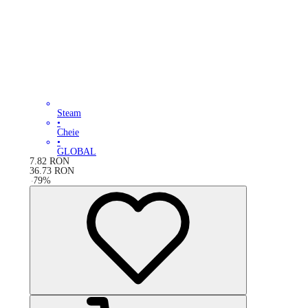
Steam
•
Cheie
•
GLOBAL
7.82
RON
36.73
RON
-
79
%