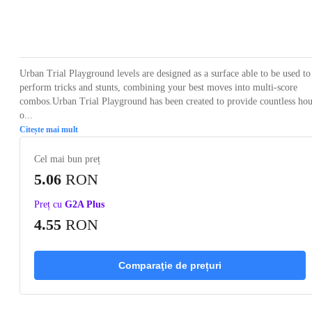
Loading...
Loading...
Loading...
Loading...
Loading
Urban Trial Playground levels are designed as a surface able to be used to
perform tricks and stunts, combining your best moves into multi-score
combos.Urban Trial Playground has been created to provide countless hou
o...
Citește mai mult
Cel mai bun preț
5.06
RON
Preț cu
G2A Plus
4.55
RON
Comparaţie de prețuri