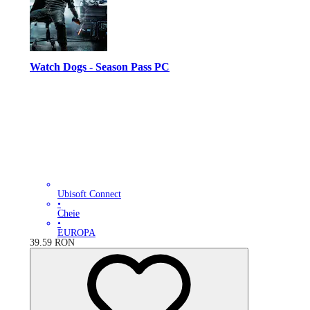
Watch Dogs - Season Pass PC
Ubisoft Connect
•
Cheie
•
EUROPA
39.59
RON