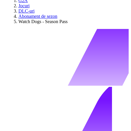
G2A
Jocuri
DLC-uri
Abonament de sezon
Watch Dogs - Season Pass