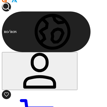
RO
RON