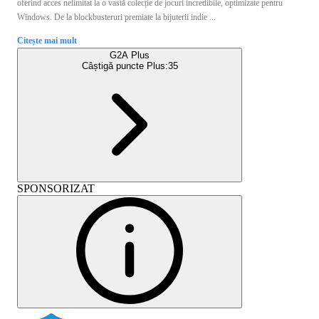
oferind acces nelimitat la o vastă colecție de jocuri incredibile, optimizate pentru
Windows. De la blockbusteruri premiate la bijuterii indie ...
Citește mai mult
G2A Plus
Câștigă puncte Plus:
35
SPONSORIZAT