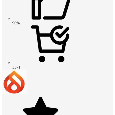
90%
3371