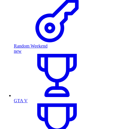
Random Weekend
new
GTA V