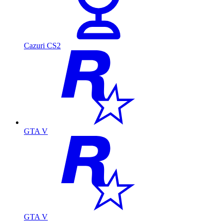
Cazuri CS2
GTA V
GTA V