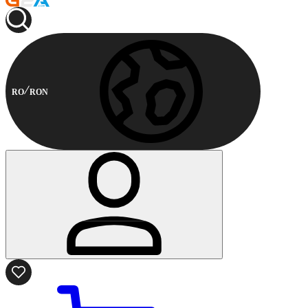
RO
RON