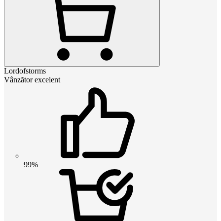
Lordofstorms
Vânzător excelent
99%