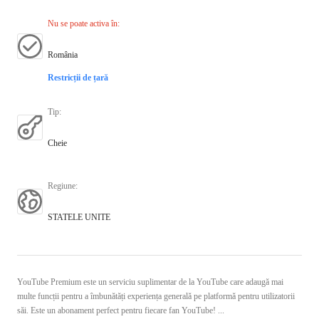
Nu se poate activa în
:
România
Restricții de țară
Tip
:
Cheie
Regiune
:
STATELE UNITE
YouTube Premium este un serviciu suplimentar de la YouTube care adaugă mai
multe funcții pentru a îmbunătăți experiența generală pe platformă pentru utilizatorii
săi. Este un abonament perfect pentru fiecare fan YouTube! ...