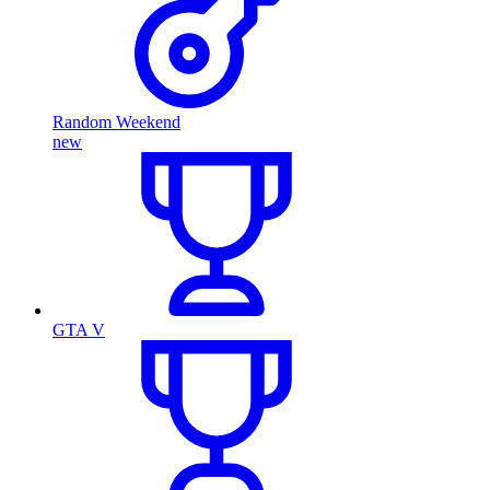
Random Weekend
new
GTA V