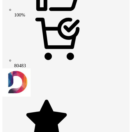
100%
80483