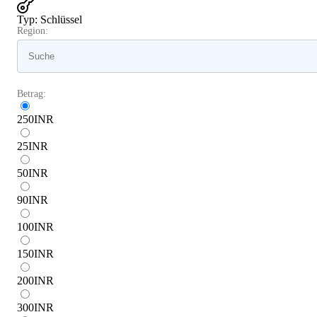
Typ
:
Schlüssel
Region:
Betrag:
250
INR
25
INR
50
INR
90
INR
100
INR
150
INR
200
INR
300
INR