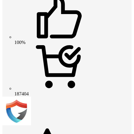
100%
187404