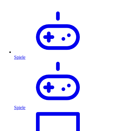
Spiele
Spiele