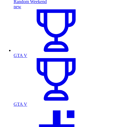
Random Weekend
new
GTA V
GTA V