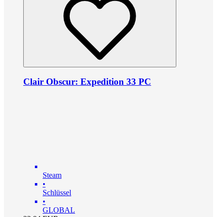
Clair Obscur: Expedition 33 PC
Steam
•
Schlüssel
•
GLOBAL