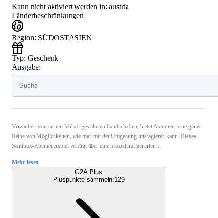
Kann nicht aktiviert werden in:
austria
Länderbeschränkungen
Region
:
SÜDOSTASIEN
Typ
:
Geschenk
Ausgabe:
Verzaubert von seinen lebhaft gestalteten Landschaften, bietet Astroneer eine ganze
Reihe von Möglichkeiten, wie man mit der Umgebung interagieren kann. Dieses
Sandbox-Abenteuerspiel verfügt über eine prozedural generier ...
Mehr lesen
G2A Plus
Pluspunkte sammeln:
129