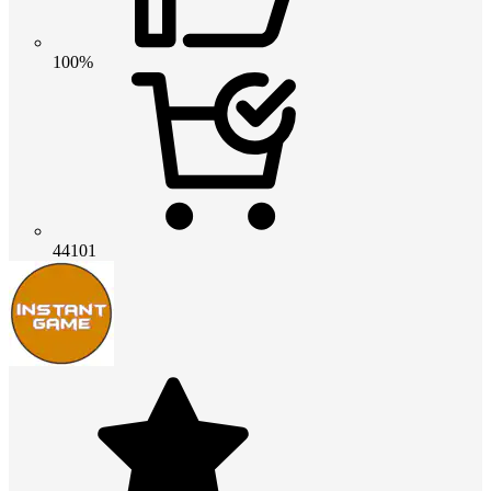
100%
44101