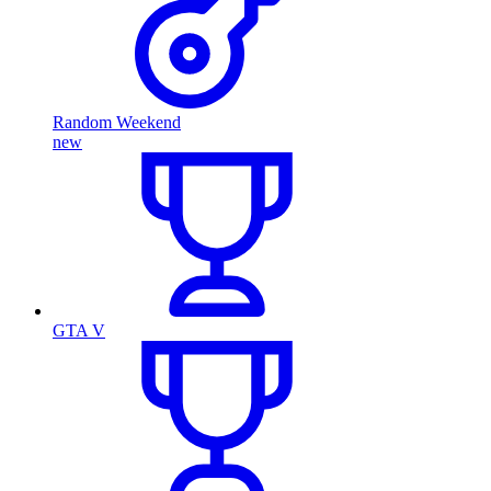
Random Weekend
new
GTA V