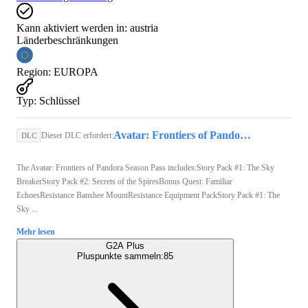
Kann aktiviert werden in:
austria
Länderbeschränkungen
Region
:
EUROPA
Typ
:
Schlüssel
Avatar: Frontiers of Pandora (PC) - Ubisoft Connect Key - GLOBAL
Dieser DLC erfordert:
DLC
The Avatar: Frontiers of Pandora Season Pass includes:Story Pack #1: The Sky
BreakerStory Pack #2: Secrets of the SpiresBonus Quest: Familiar
EchoesResistance Banshee MountResistance Equipment PackStory Pack #1: The
Sky ...
Mehr lesen
G2A Plus
Pluspunkte sammeln:
85