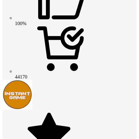
100%
44170