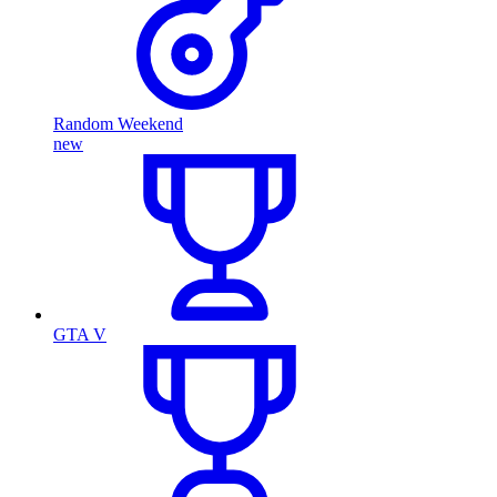
Random Weekend
new
GTA V