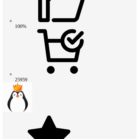
100%
25959