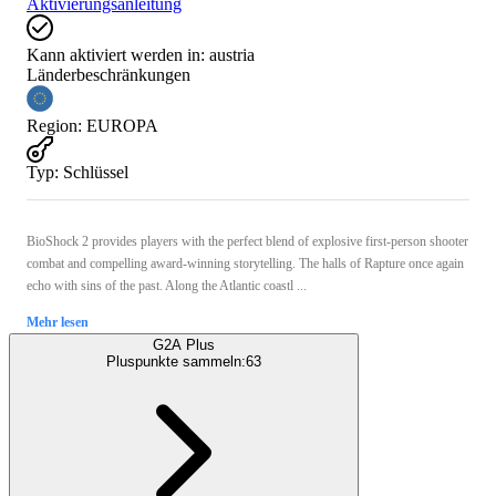
Aktivierungsanleitung
Kann aktiviert werden in:
austria
Länderbeschränkungen
Region
:
EUROPA
Typ
:
Schlüssel
BioShock 2 provides players with the perfect blend of explosive first-person shooter
combat and compelling award-winning storytelling. The halls of Rapture once again
echo with sins of the past. Along the Atlantic coastl ...
Mehr lesen
G2A Plus
Pluspunkte sammeln:
63