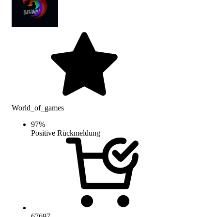
World_of_games
97
%
Positive Rückmeldung
67697