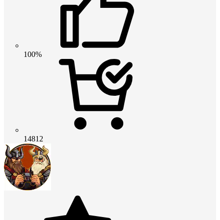
100%
14812