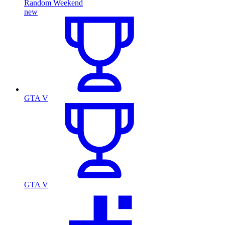
Random Weekend
new
GTA V
GTA V