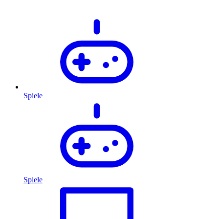
Spiele
Spiele