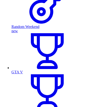
Random Weekend
new
GTA V