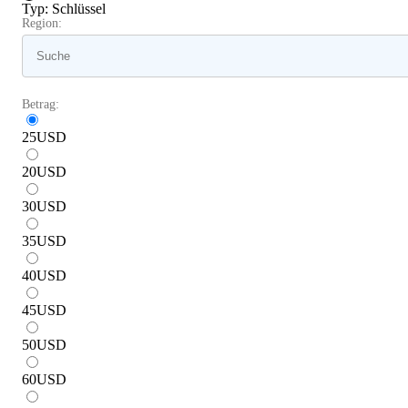
Typ
:
Schlüssel
Region:
Betrag:
25
USD
20
USD
30
USD
35
USD
40
USD
45
USD
50
USD
60
USD