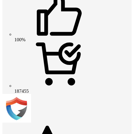
100%
187455