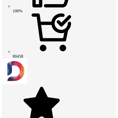
100%
80458