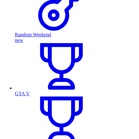
Random Weekend
new
GTA V