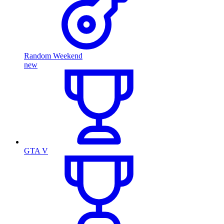
Random Weekend
new
GTA V