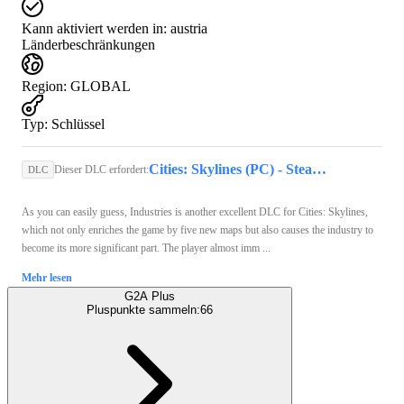
Kann aktiviert werden in:
austria
Länderbeschränkungen
Region
:
GLOBAL
Typ
:
Schlüssel
Cities: Skylines (PC) - Steam Key - GLOBAL
Dieser DLC erfordert:
DLC
As you can easily guess, Industries is another excellent DLC for Cities: Skylines,
which not only enriches the game by five new maps but also causes the industry to
become its more significant part. The player almost imm ...
Mehr lesen
G2A Plus
Pluspunkte sammeln:
66