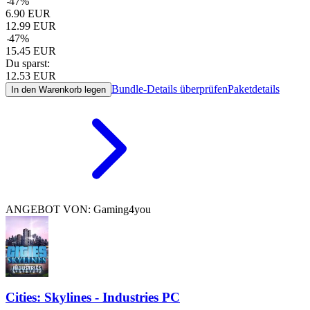
-
47
%
6.90
EUR
12.99
EUR
-
47
%
15.45
EUR
Du sparst:
12.53
EUR
Bundle-Details überprüfen
Paketdetails
In den Warenkorb legen
ANGEBOT VON: Gaming4you
Cities: Skylines - Industries PC