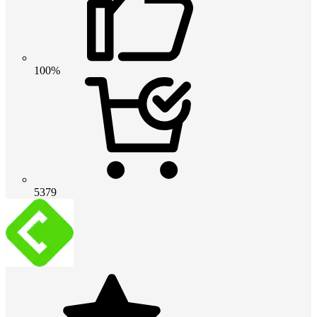
100%
5379