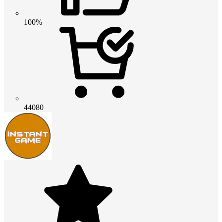
100%
44080