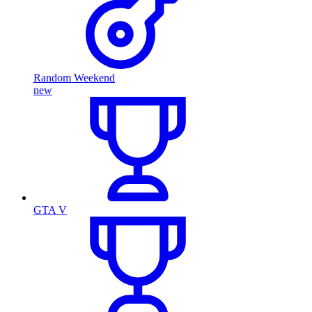
Random Weekend
new
GTA V