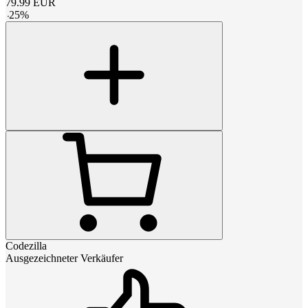
79.99
EUR
-
25
%
Codezilla
Ausgezeichneter Verkäufer