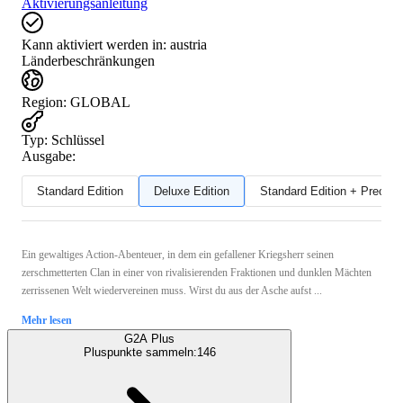
Aktivierungsanleitung
Kann aktiviert werden in:
austria
Länderbeschränkungen
Region
:
GLOBAL
Typ
:
Schlüssel
Ausgabe:
Standard Edition
Deluxe Edition
Standard Edition + Preord
Ein gewaltiges Action-Abenteuer, in dem ein gefallener Kriegsherr seinen
zerschmetterten Clan in einer von rivalisierenden Fraktionen und dunklen Mächten
zerrissenen Welt wiedervereinen muss. Wirst du aus der Asche aufst ...
Mehr lesen
G2A Plus
Pluspunkte sammeln:
146