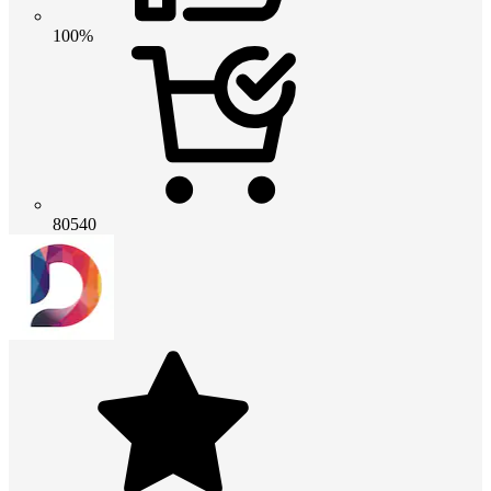
100%
80540