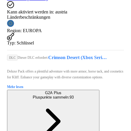
Kann aktiviert werden in:
austria
Länderbeschränkungen
Region
:
EUROPA
Typ
:
Schlüssel
Crimson Desert (Xbox Series X/S, PC) - Xbox Live Key - GLOBAL
Dieser DLC erfordert:
DLC
Deluxe Pack offers a plentiful adventure with more armor, horse tack, and cosmetics
for Kliff. Enhance your gameplay with diverse customization options.
Mehr lesen
G2A Plus
Pluspunkte sammeln:
93