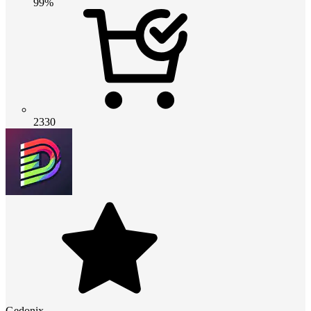
99%
2330
Gedonix