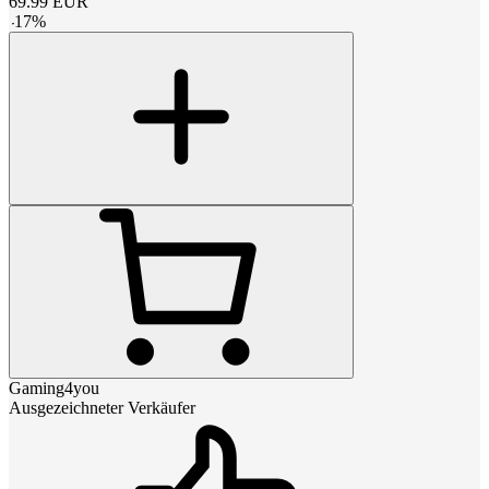
69.99
EUR
-
17
%
Gaming4you
Ausgezeichneter Verkäufer