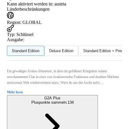
Kann aktiviert werden in:
austria
Länderbeschränkungen
Region
:
GLOBAL
Typ
:
Schlüssel
Ausgabe:
Standard Edition
Deluxe Edition
Standard Edition + Preord
Ein gewaltiges Action-Abenteuer, in dem ein gefallener Kriegsherr seinen
zerschmetterten Clan in einer von rivalisierenden Fraktionen und dunklen Mächten
zerrissenen Welt wiedervereinen muss. Wirst du aus der Asche aufst ...
Mehr lesen
G2A Plus
Pluspunkte sammeln:
134