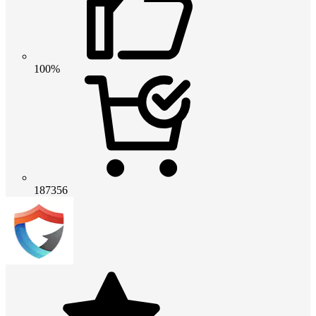
100%
187356