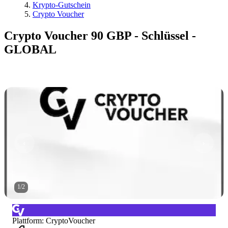
Krypto-Gutschein
Crypto Voucher
Crypto Voucher 90 GBP - Schlüssel -
GLOBAL
1
/
2
Plattform
:
CryptoVoucher