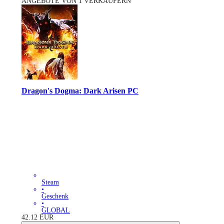
ANGEBOTE VON 1 VERKÄUFERN
Dragon's Dogma: Dark Arisen PC
Steam
•
Geschenk
•
GLOBAL
42.12
EUR