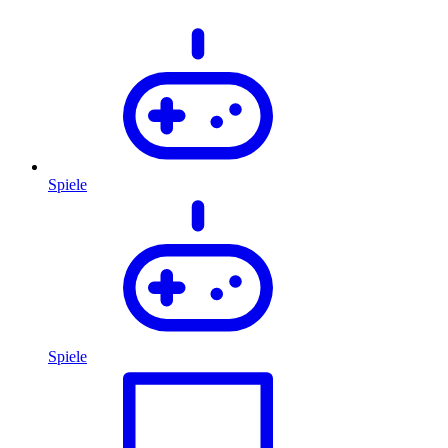
Spiele
Spiele