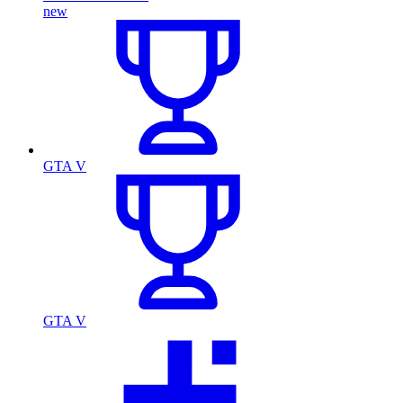
new
GTA V
GTA V