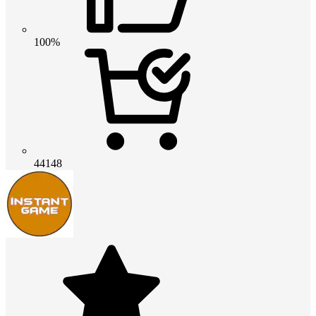
100%
44148