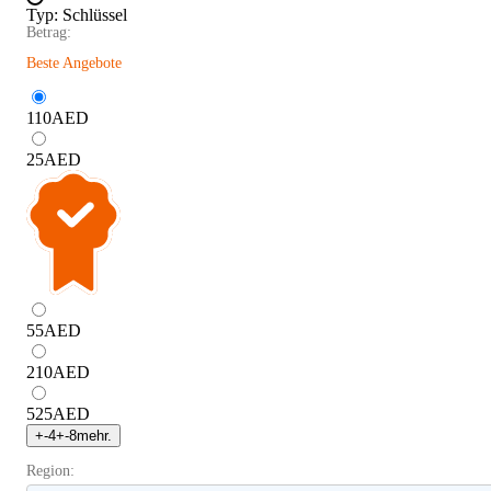
Typ
:
Schlüssel
Betrag:
Beste Angebote
110
AED
25
AED
55
AED
210
AED
525
AED
+
-4
+
-8
mehr.
Region: