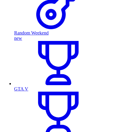
Random Weekend
new
GTA V