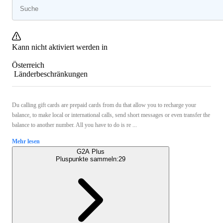
Kann nicht aktiviert werden in
Österreich
Länderbeschränkungen
Du calling gift cards are prepaid cards from du that allow you to recharge your
balance, to make local or international calls, send short messages or even transfer the
balance to another number. All you have to do is re ...
Mehr lesen
G2A Plus
Pluspunkte sammeln:
29