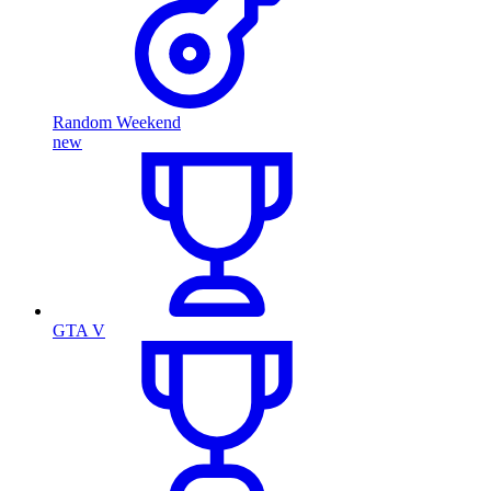
Random Weekend
new
GTA V