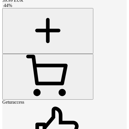
39.99
EUR
-
44
%
Geturaccess