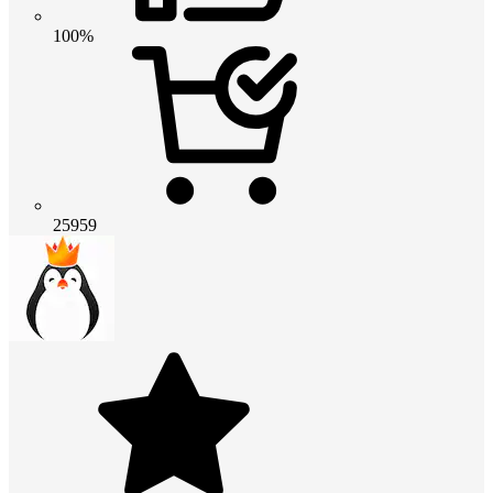
100%
25959