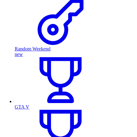
Random Weekend
new
GTA V