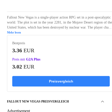
Loading...
Loading...
Loading...
Loading...
Loading
Fallout New Vegas is a single-player action RPG set in a post-apocalyptic
world. The plot is set in the year 2281, in the Mojave Desert region of the
United States, which has been destroyed by nuclear war. The player cha...
Mehr lesen
Bestpreis
3.36
EUR
Preis mit
G2A Plus
3.02
EUR
Preisvergleich
FALLOUT NEW VEGAS PREISVERGLEICH
Advertisement