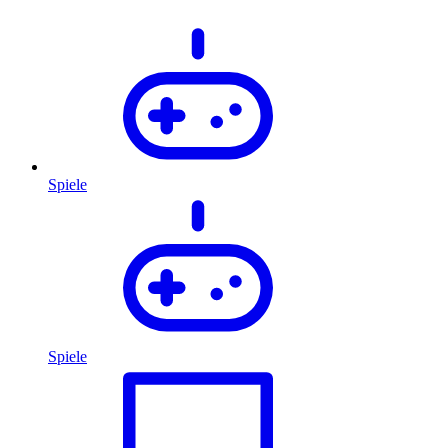
Spiele
Spiele