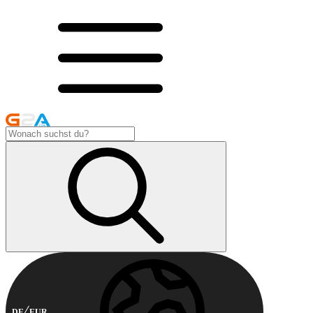
DE
EUR