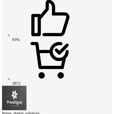
93%
3972
Prime_digital_solutions