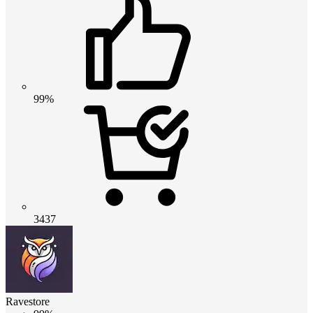
99%
3437
Ravestore