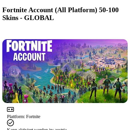
Fortnite Account (All Platform) 50-100
Skins - GLOBAL
1
/
1
Plattform
:
Fortnite
Kann aktiviert werden in:
austria