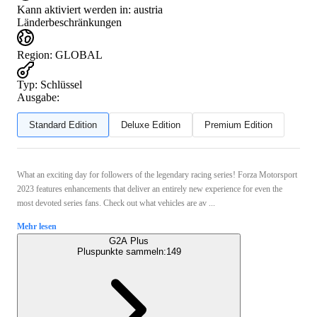
Kann aktiviert werden in:
austria
Länderbeschränkungen
Region
:
GLOBAL
Typ
:
Schlüssel
Ausgabe:
Standard Edition
Deluxe Edition
Premium Edition
What an exciting day for followers of the legendary racing series! Forza Motorsport
2023 features enhancements that deliver an entirely new experience for even the
most devoted series fans. Check out what vehicles are av ...
Mehr lesen
G2A Plus
Pluspunkte sammeln:
149