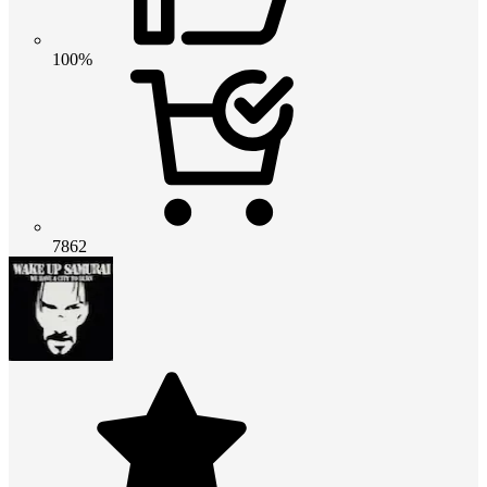
100%
7862