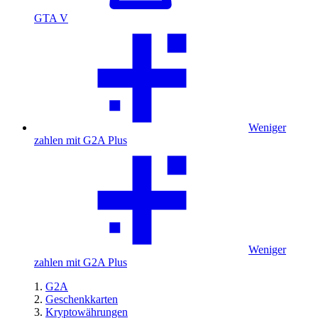
GTA V
Weniger
zahlen mit G2A Plus
Weniger
zahlen mit G2A Plus
G2A
Geschenkkarten
Kryptowährungen