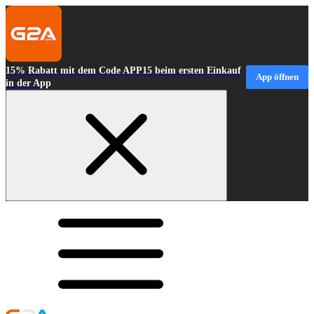
15% Rabatt mit dem Code APP15 beim ersten Einkauf
App öffnen
in der App