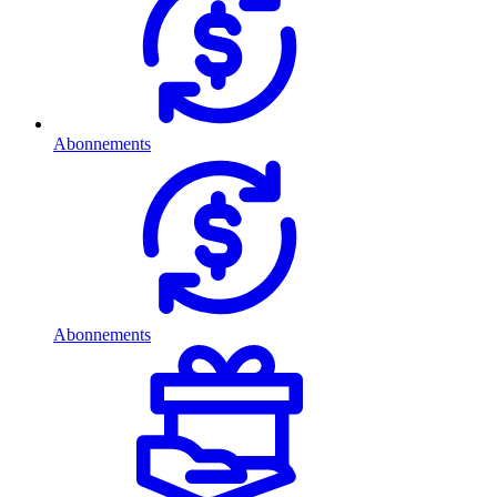
Abonnements
Abonnements