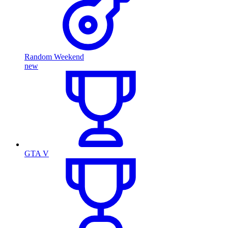
Random Weekend
new
GTA V