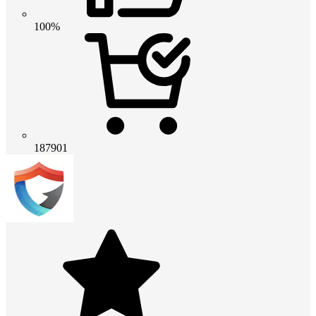
100%
187901