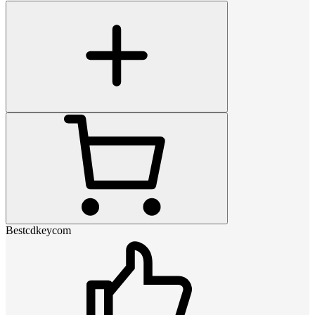
Bestcdkeycom