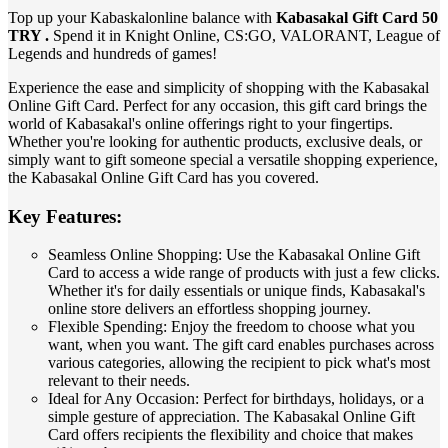
Top up your Kabaskalonline balance with
Kabasakal Gift Card 50
TRY .
Spend it in Knight Online, CS:GO, VALORANT, League of
Legends and hundreds of games!
Experience the ease and simplicity of shopping with the Kabasakal
Online Gift Card. Perfect for any occasion, this gift card brings the
world of Kabasakal's online offerings right to your fingertips.
Whether you're looking for authentic products, exclusive deals, or
simply want to gift someone special a versatile shopping experience,
the Kabasakal Online Gift Card has you covered.
Key Features:
Seamless Online Shopping: Use the Kabasakal Online Gift
Card to access a wide range of products with just a few clicks.
Whether it's for daily essentials or unique finds, Kabasakal's
online store delivers an effortless shopping journey.
Flexible Spending: Enjoy the freedom to choose what you
want, when you want. The gift card enables purchases across
various categories, allowing the recipient to pick what's most
relevant to their needs.
Ideal for Any Occasion: Perfect for birthdays, holidays, or a
simple gesture of appreciation. The Kabasakal Online Gift
Card offers recipients the flexibility and choice that makes