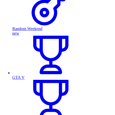
Random Weekend
new
GTA V