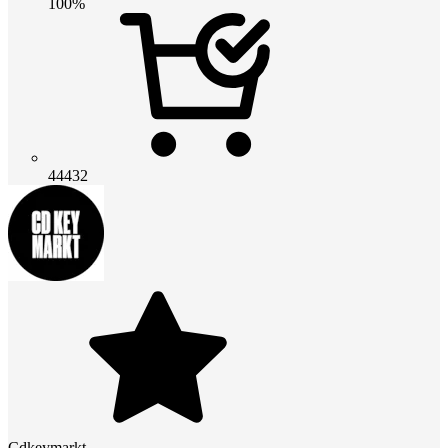
100%
44432
Cdkeymarkt