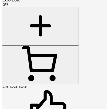
15.00
EUR
-
5
%
The_code_store