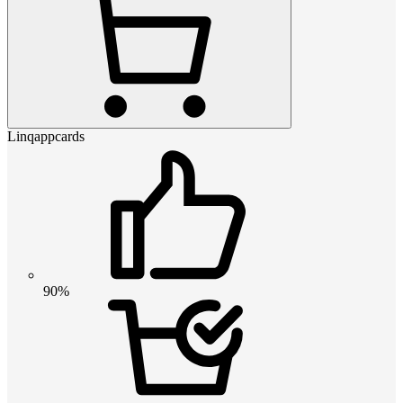
Linqappcards
90%