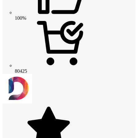
100%
80425