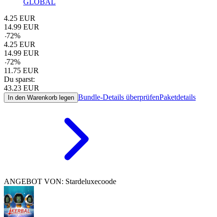
GLOBAL
4.25
EUR
14.99
EUR
-
72
%
4.25
EUR
14.99
EUR
-
72
%
11.75
EUR
Du sparst:
43.23
EUR
Bundle-Details überprüfen
Paketdetails
In den Warenkorb legen
ANGEBOT VON: Stardeluxecoode