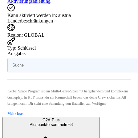
Aktivierungsanleitung
Kann aktiviert werden in:
austria
Länderbeschränkungen
Region
:
GLOBAL
Typ
:
Schlüssel
Ausgabe:
Kerbal Space Program ist ein Multi-Genre-Spiel mit tiefgehendem und komplexem
Gameplay. In KSP musst du ein Raumschiff bauen, das deine Crew sicher ins All
bringen kann. Dir steht eine Sammlung von Bauteilen zur Verfügun ...
Mehr lesen
G2A Plus
Pluspunkte sammeln:
63