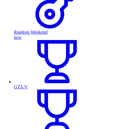
Random Weekend
new
GTA V