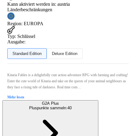
Kann aktiviert werden in:
austria
Länderbeschränkungen
Region
:
EUROPA
Typ
:
Schlüssel
Ausgabe:
Standard Edition
Deluxe Edition
Kitaria Fables is a delightfully cute action adventure RPG with farming and crafting!
Enter the cute world of Kitaria and take on the quests of your animal neighbours as
they face a rising tide of darkness. Real time com ...
Mehr lesen
G2A Plus
Pluspunkte sammeln:
40