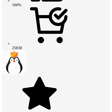
100%
25838