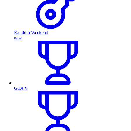
Random Weekend
new
GTA V