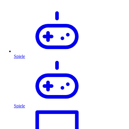
Spiele
Spiele