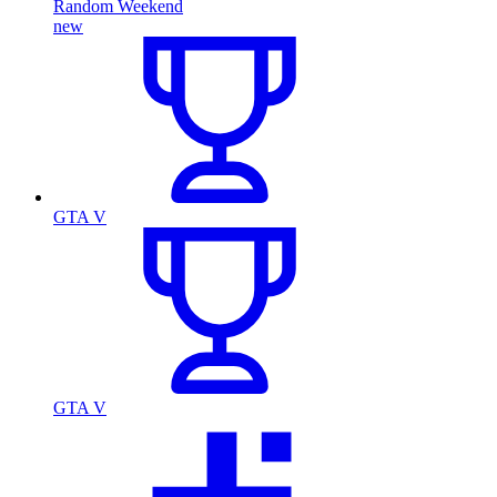
Random Weekend
new
GTA V
GTA V