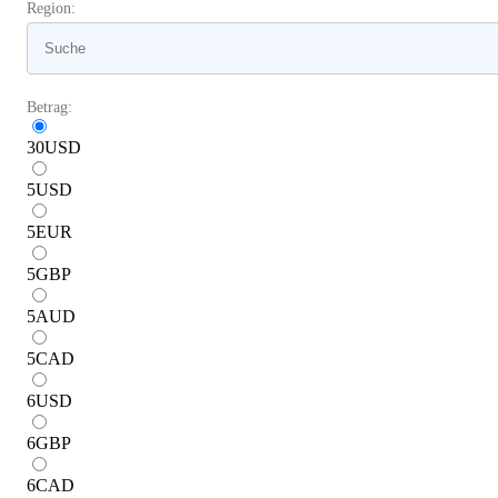
Region:
Betrag:
30
USD
5
USD
5
EUR
5
GBP
5
AUD
5
CAD
6
USD
6
GBP
6
CAD