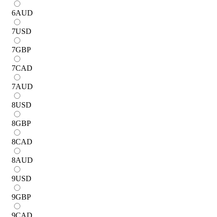
6
AUD
7
USD
7
GBP
7
CAD
7
AUD
8
USD
8
GBP
8
CAD
8
AUD
9
USD
9
GBP
9
CAD