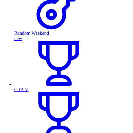
Random Weekend
new
GTA V