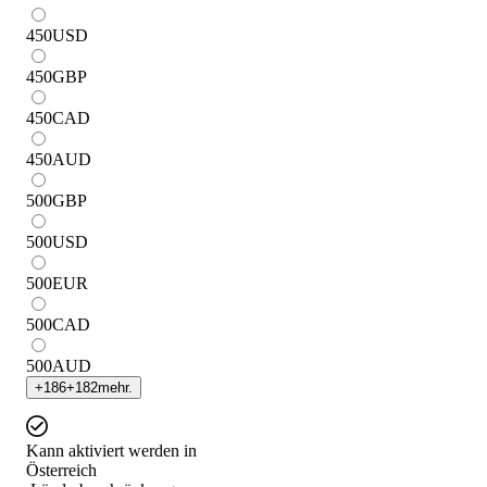
450
USD
450
GBP
450
CAD
450
AUD
500
GBP
500
USD
500
EUR
500
CAD
500
AUD
+
186
+
182
mehr.
Kann aktiviert werden in
Österreich