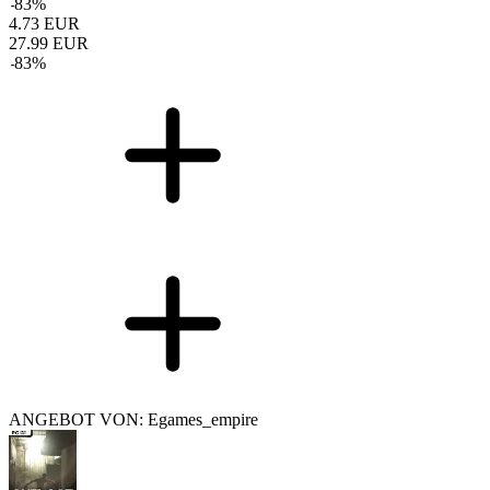
-
83
%
4.73
EUR
27.99
EUR
-
83
%
ANGEBOT VON: Egames_empire