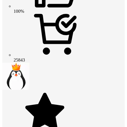
100%
25843