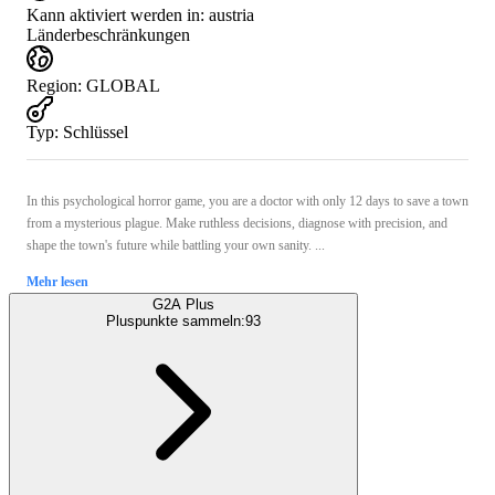
Kann aktiviert werden in:
austria
Länderbeschränkungen
Region
:
GLOBAL
Typ
:
Schlüssel
In this psychological horror game, you are a doctor with only 12 days to save a town
from a mysterious plague. Make ruthless decisions, diagnose with precision, and
shape the town's future while battling your own sanity. ...
Mehr lesen
G2A Plus
Pluspunkte sammeln:
93