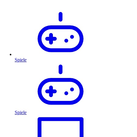
Spiele
Spiele