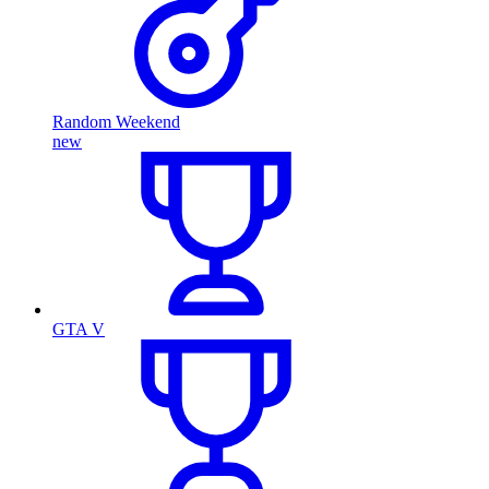
Random Weekend
new
GTA V