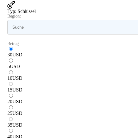
Typ
:
Schlüssel
Region:
Betrag:
30
USD
5
USD
10
USD
15
USD
20
USD
25
USD
35
USD
40
USD