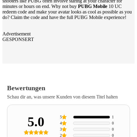
shooters like PUBG often involve staring at your character for
minutes or hours on end. Why not buy
PUBG Mobile
10 UC
redeem code and make your avatar looks as cool as possible as you
do? Claim the code and have the full PUBG Mobile experience!
Advertisement
GESPONSERT
Bewertungen
Schau dir an, was unsere Kunden von diesem Titel halten
5.0
5
1
4
0
3
0
2
0