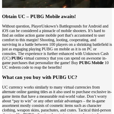
Obtain UC – PUBG Mobile awaits!
Without question, PlayerUnkown’s Battlegrounds for Android and
iOS can be considered a pinnacle of mobile shooters. It’s hard to
find an online action game mobile port that’s accustomed to user
comfort to this margin! Shooting, looting, cooperating, and
surviving in a battle between 100 players on a shrinking battlefield is
just as engaging playing PUBG on mobile as it is on PC or
consoles. The experience is further enhanced with Unknown Cash
(UC)
PUBG
virtual currency that you can spend on awesome in-
game purchases that personalize the game! Buy
PUBG Mobile
10
UC redeem code to reap the benefits!
What can you buy with PUBG UC?
UC currency works similarly to many virtual currencies from
alternate online gaming titles as it also used to purchase exclusive in-
game items that have a measurable real-world value. Don’t worry
about “pay to win” or any other unfair advantages – the in-game
assortment mostly consists of cosmetic items such as character
clothing, weapon skins, parachutes, and crates. Tactical third-person