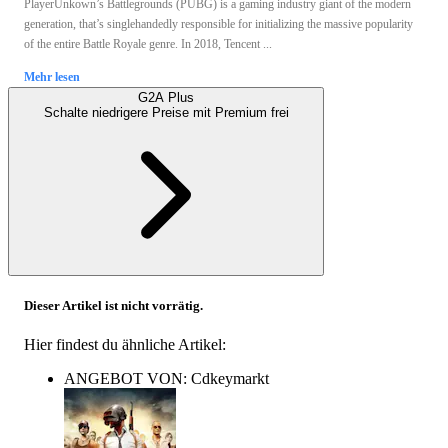
PlayerUnkown’s Battlegrounds (PUBG) is a gaming industry giant of the modern
generation, that’s singlehandedly responsible for initializing the massive popularity
of the entire Battle Royale genre. In 2018, Tencent ...
Mehr lesen
G2A Plus
Schalte niedrigere Preise mit
Premium
frei
Dieser Artikel ist nicht vorrätig.
Hier findest du ähnliche Artikel:
ANGEBOT VON: Cdkeymarkt