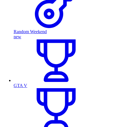
Random Weekend
new
GTA V