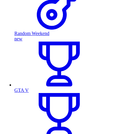
Random Weekend
new
GTA V