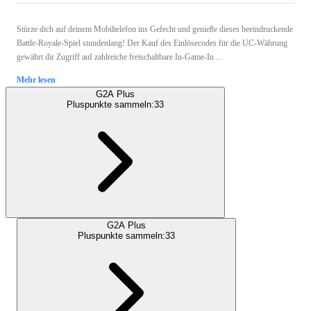
Stürze dich auf deinem Mobiltelefon ins Gefecht und genieße dieses beeindruckende
Battle-Royale-Spiel stundenlang! Der Kauf des Einlösecodes für die UC-Währung
gewährt dir Zugriff auf zahlreiche freischaltbare In-Game-In ...
Mehr lesen
G2A Plus
Pluspunkte sammeln:
33
G2A Plus
Pluspunkte sammeln:
33