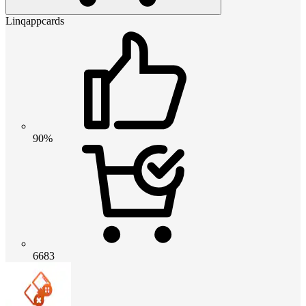
Linqappcards
90%
6683