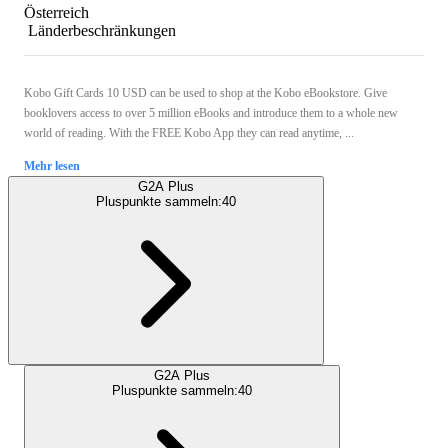
Österreich
Länderbeschränkungen
Kobo Gift Cards 10 USD can be used to shop at the Kobo eBookstore. Give
booklovers access to over 5 million eBooks and introduce them to a whole new
world of reading. With the FREE Kobo App they can read anytime, ...
Mehr lesen
G2A Plus
Pluspunkte sammeln:
40
G2A Plus
Pluspunkte sammeln:
40