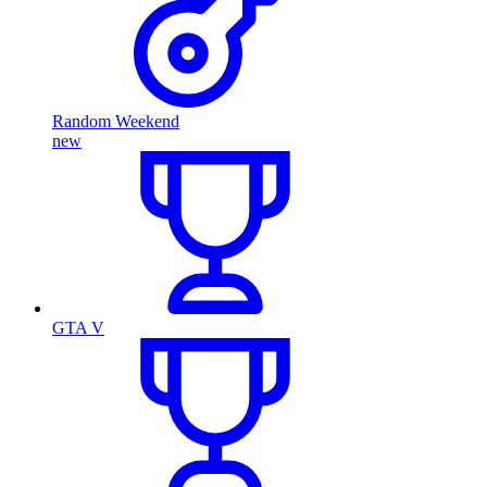
Random Weekend
new
GTA V