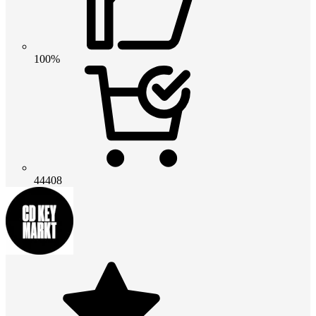
100%
44408