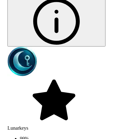
Lunarkeys
99
%