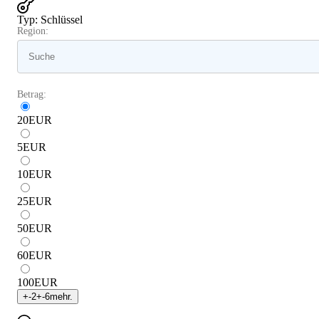
Typ
:
Schlüssel
Region:
Betrag:
20
EUR
5
EUR
10
EUR
25
EUR
50
EUR
60
EUR
100
EUR
+
-2
+
-6
mehr.