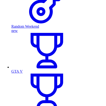
Random Weekend
new
GTA V