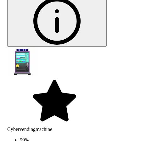
Cybervendingmachine
99
%