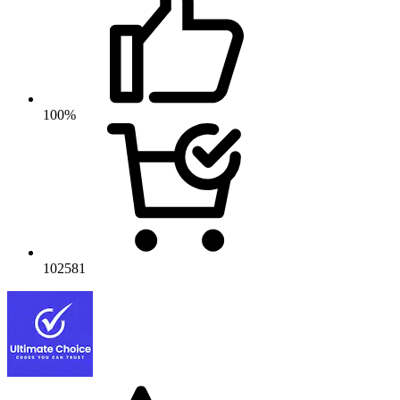
100%
102581