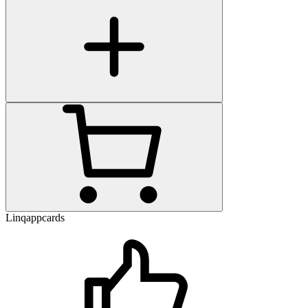
Linqappcards