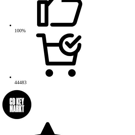
100%
44483