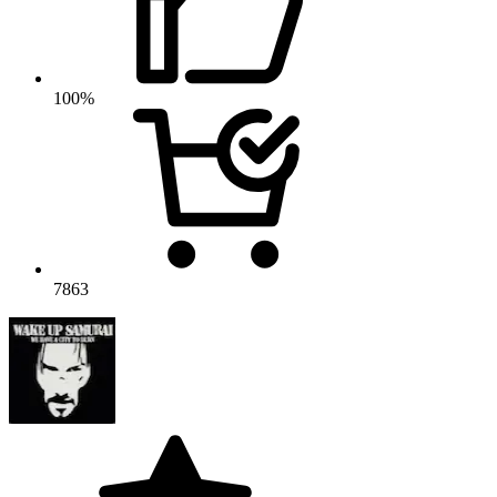
100%
7863