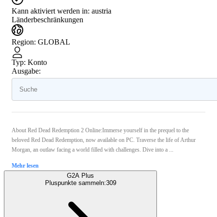
Kann aktiviert werden in:
austria
Länderbeschränkungen
Region
:
GLOBAL
Typ
:
Konto
Ausgabe:
About Red Dead Redemption 2 Online:Immerse yourself in the prequel to the
beloved Red Dead Redemption, now available on PC. Traverse the life of Arthur
Morgan, an outlaw facing a world filled with challenges. Dive into a ...
Mehr lesen
G2A Plus
Pluspunkte sammeln:
309