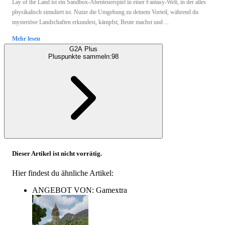
Lay of the Land ist ein Sandbox-Abenteuerspiel in einer Fantasy-Welt, in der alles
physikalisch simuliert ist. Nutze die Umgebung zu deinem Vorteil, während du
mysteriöse Landschaften erkundest, kämpfst, Beute machst und ...
Mehr lesen
G2A Plus
Pluspunkte sammeln:
98
Dieser Artikel ist nicht vorrätig.
Hier findest du ähnliche Artikel:
ANGEBOT VON: Gamextra