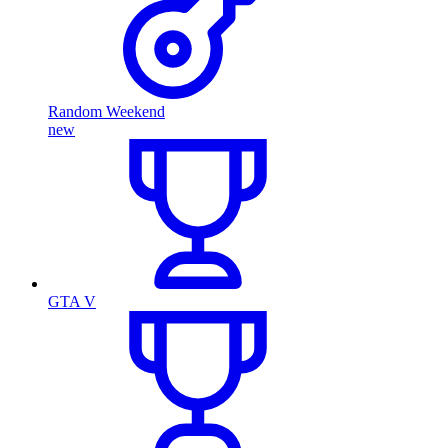
Random Weekend
new
GTA V